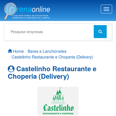
T
o
g
g
l
e
n
a
Home
Bares e Lanchonetes
v
Castelinho Restaurante e Choperia (Delivery)
i
g
Castelinho Restaurante e
a
Choperia (Delivery)
t
i
o
n