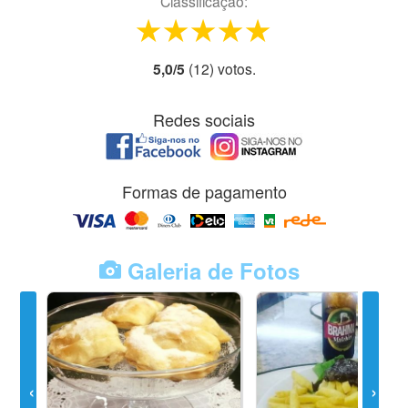
Classificação:
1 star
2 stars
3 stars
4 stars
5 stars
5,0
/
5
(
12
) voto
s.
Redes sociais
Formas de pagamento
Galeria de Fotos