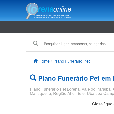
Home
Plano Funerário Pet
Plano Funerário Pet em
Plano Funerário Pet Lorena, Vale do Paraíba, 
Mantiqueira, Região Alto Tietê, Ubatuba Camp
Classifique