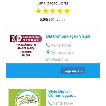
Sinalização/Obras
1 star
2 stars
3 stars
4 stars
5 stars
5,0
/
5
(
10
) voto
s.
DM Comunicação Visual
Ver telefone
Ver Endereço
WhatsApp
Veja mais +
Style Digital -
Comunicação...
Ver telefone