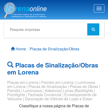
T
o
g
g
l
e
n
a
Home
Placas de Sinalização/Obras
v
i
g
Placas de Sinalização/Obras
a
em Lorena
t
i
o
Placas em Lorena | Painéis em Lorena | Luminosos
n
em Lorena | Placas de Sinalização | Placas de Obras |
Painéis | Luminosos | Adesivos| Lonas |Backlights |
Frontlights | Fachada Comercial | Envelopamento de
Veículos | Decoração de Vitrines de Lojas e Estan
Classifique a nossa página de
Placas de