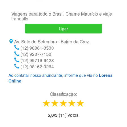
Viagens para todo o Brasil. Chame Maurício e viaje
tranquilo.
Ligar
Av. Sete de Setembro - Bairro da Cruz
(12) 98861-3530
(12) 9207-7150
(12) 99719-6428
(12) 98162-3264
Ao contatar nosso anunciante, informe que viu no
Lorena
Online
Classificação:
1 star
2 stars
3 stars
4 stars
5 stars
5,0
/
5
(
11
) voto
s.