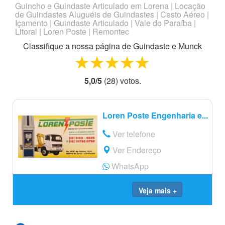
Guincho e Guindaste Articulado em Lorena | Locação
de Guindastes Aluguéis de Guindastes | Cesto Aéreo |
Içamento | Guindaste Articulado | Vale do Paraíba |
Litoral | Loren Poste | Remontec
Classifique a nossa página de
Guindaste e Munck
1 star
2 stars
3 stars
4 stars
5 stars
5,0
/
5
(
28
) voto
s.
Loren Poste Engenharia e...
Ver telefone
Ver Endereço
WhatsApp
Veja mais +