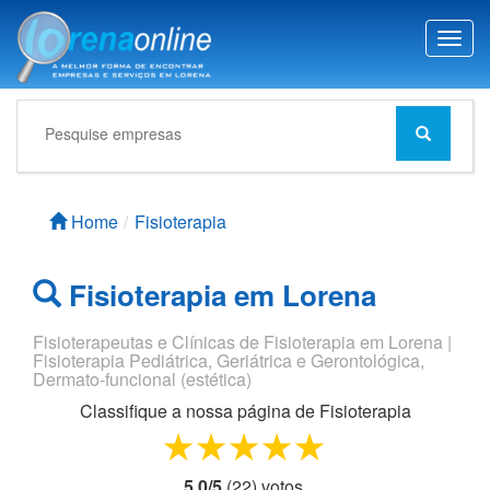
T
o
g
g
l
e
n
a
Home
Fisioterapia
v
i
g
Fisioterapia em Lorena
a
t
Fisioterapeutas e Clínicas de Fisioterapia em Lorena |
i
Fisioterapia Pediátrica, Geriátrica e Gerontológica,
o
Dermato-funcional (estética)
n
Classifique a nossa página de
Fisioterapia
1 star
2 stars
3 stars
4 stars
5 stars
5,0
/
5
(
22
) voto
s.