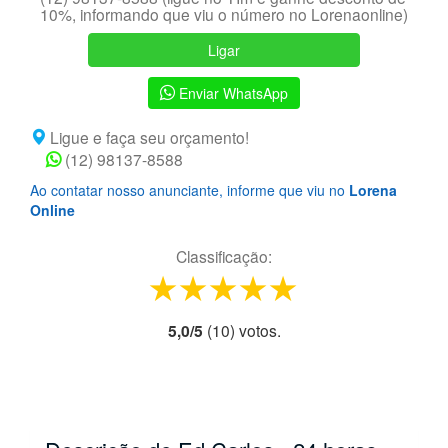
10%, informando que viu o número no Lorenaonline)
Ligar
Enviar WhatsApp
Ligue e faça seu orçamento!
(12) 98137-8588
Ao contatar nosso anunciante, informe que viu no
Lorena
Online
Classificação:
1 star
2 stars
3 stars
4 stars
5 stars
5,0
/
5
(
10
) voto
s.