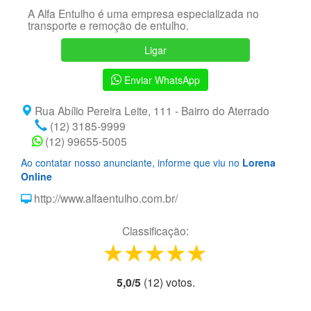
A Alfa Entulho é uma empresa especializada no
transporte e remoção de entulho.
Ligar
Enviar WhatsApp
Rua Abílio Pereira Leite, 111 - Bairro do Aterrado
(12) 3185-9999
(12) 99655-5005
Ao contatar nosso anunciante, informe que viu no
Lorena
Online
http://www.alfaentulho.com.br/
Classificação:
1 star
2 stars
3 stars
4 stars
5 stars
5,0
/
5
(
12
) voto
s.